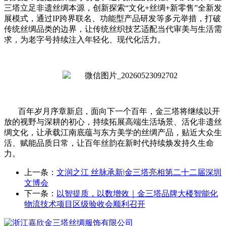
三塔立足非遗丝绸本源，创新探索“文化
+
丝绸
+
新零售”全新发
展模式，通过
IP
跨界联名、功能型产品研发等多元举措，打破
传统丝绸品类的边界，让传统丝织技艺适配当代审美与生活需
求，为老字号持续注入年轻化、现代化活力。
百年岁月序章新启，面向下一个百年，金三塔将继续以开
放的视野与深耕的初心，持续拓展高端生活场景、活化非遗丝
绸文化，让承载江南底蕴与东方美学的丝绸产品，贴近大众生
活、赋能品质日常，让百年丝韵在新时代持续焕发持久生命
力。
上一条：
文润之江 丝脉承新|金三塔亮相第二十二届深圳
文博会
下一条：
以智提质，以数增效｜金三塔品牌大楼智能化
物流技术项目区级验收会顺利召开