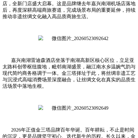
店，全新门店盛大启幕。这是品牌继去年嘉兴南湖机场店落地
后，再度深耕高端商旅赛道，完成场景布局的重要延伸，持续
推动非遗丝绸文化融入高品质商旅生活。
嘉
兴
南
湖
雷
迪
森
酒
店
坐
落
于
南
湖
高
新
区
核
心
区位，立足亚
太路科创带枢纽腹地，毗邻南湖盛景，融江南水乡温婉气韵与
现代简约商务格调于一体。金三塔择址于此，将丝绸非遗工艺
与沉浸式高端消费场景深度融合，让丝绸文化在真实的品质生
活场景中落地生根。
2026
年正值金三塔品牌百年华诞。百年耕耘，不止是时间
的沉淀，更是品牌坚守初心、迭代新生的历程。长久以来，金