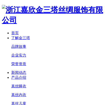
首页
了解金三塔
品牌故事
企业实力
荣誉资质
新闻动态
产品介绍
真丝睡衣
真丝内衣
真丝儿童