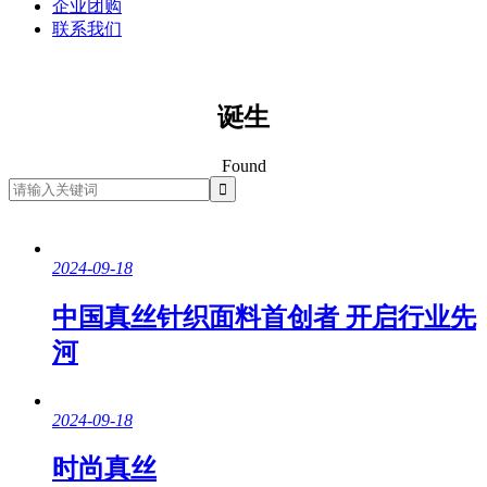
企业团购
联系我们
诞生
Found
2024-09-18
中国真丝针织面料首创者 开启行业先
河
2024-09-18
时尚真丝